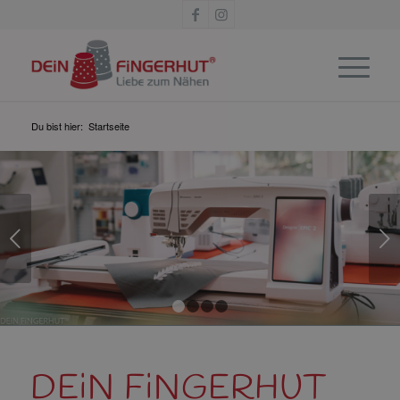
Du bist hier:
Startseite
Weiter
1
2
3
4
DEiN FiNGERHUT