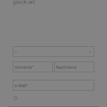
gleich an!
Indem Du fortfährst, akzeptierst Du
unsere
Datenschutzerklärung.